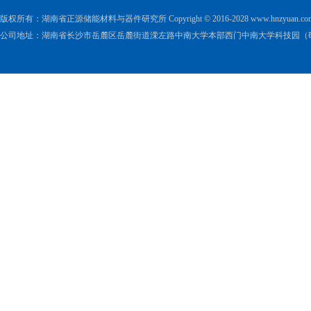
版权所有：湖南省正源储能材料与器件研究所 Copyright © 2016-2028 www.hnzyuan.com All 
公司地址：湖南省长沙市岳麓区岳麓街道溁左路中南大学本部西门中南大学科技园（研