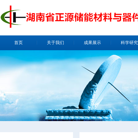
首页
关于我们
成果展示
科学研究