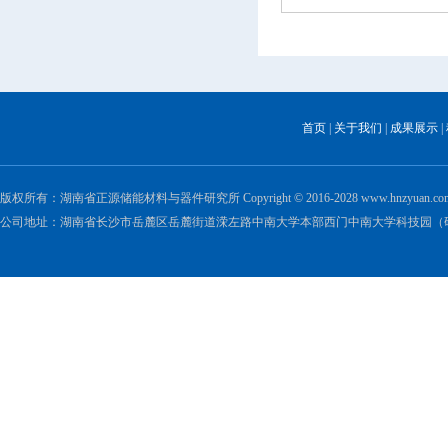
首页
|
关于我们
|
成果展示
|
版权所有：湖南省正源储能材料与器件研究所 Copyright © 2016-2028 www.hnzyuan.com All 
公司地址：湖南省长沙市岳麓区岳麓街道溁左路中南大学本部西门中南大学科技园（研