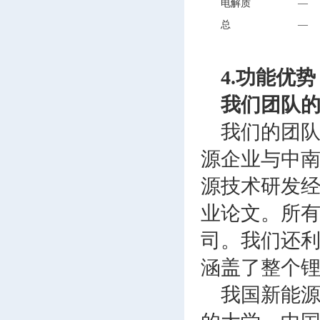
电解质
—
总
—
4.功能优势
我们团队
我们的团队
源企业与中南
源技术研发经
业论文。所
司。我们还
涵盖了整个
我国新能源