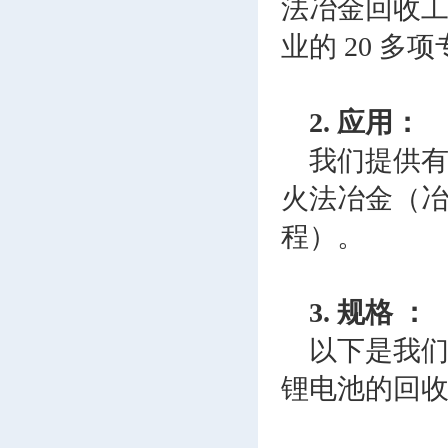
法冶金回收
业的 20 多
2. 应用：
我们提供
火法冶金（
程）。
3. 规格 ：
以下是我
锂电池的回