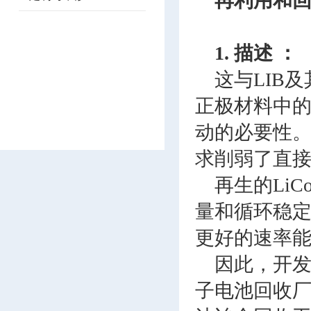
再利用和
1. 描述 ：
这与LIB
正极材料中
动的必要性
求削弱了直
再生的Li
量和循环稳
更好的速率
因此，开
子电池回收