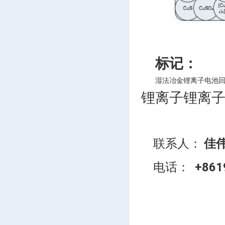
标记：
湿法冶金锂离子电池
锂离子锂离子
联系人：
佳
电话：
+861