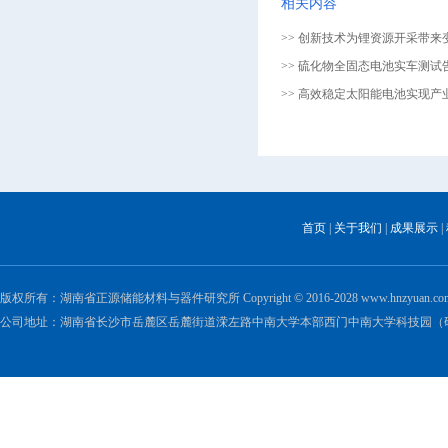
相关内容
>> 创新技术为锂资源开采带来
>> 硫化物全固态电池实车测试
>> 高效稳定太阳能电池实现产
首页
|
关于我们
|
成果展示
|
版权所有：湖南省正源储能材料与器件研究所 Copyright © 2016-2028 www.hnzyuan.com All 
公司地址：湖南省长沙市岳麓区岳麓街道溁左路中南大学本部西门中南大学科技园（研