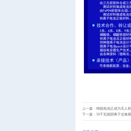
上一篇：
锂硫电池正成为无人机迈
下一篇：
50千瓦级阴离子交换