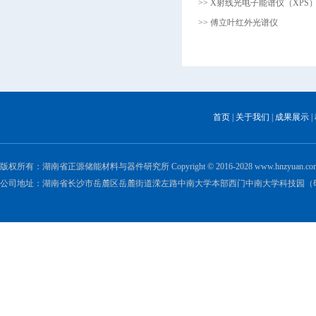
>> X射线光电子能谱仪（XPS
>> 傅立叶红外光谱仪
首页
|
关于我们
|
成果展示
|
版权所有：湖南省正源储能材料与器件研究所 Copyright © 2016-2028 www.hnzyuan.com All 
公司地址：湖南省长沙市岳麓区岳麓街道溁左路中南大学本部西门中南大学科技园（研