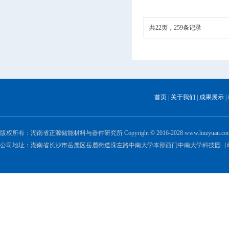
共22页，259条记录
首页
|
关于我们
|
成果展示
|
版权所有：湖南省正源储能材料与器件研究所 Copyright © 2016-2028 www.hnzyuan.com All 
公司地址：湖南省长沙市岳麓区岳麓街道溁左路中南大学本部西门中南大学科技园（研