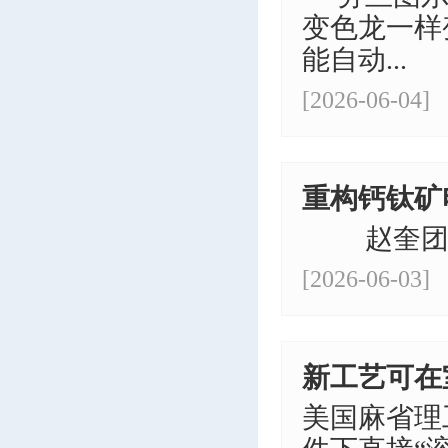
变色龙一样
能自动...
[2026-06-04]
重构钙钛矿
赵奎团队
[2026-06-03]
新工艺可在
美国麻省理