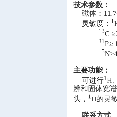
技术参数
：
磁体：11.
1
灵敏度：
13
C ≥
31
P≥ 
15
N≥4
主要功能：
1
可进行
H
辨和固体宽
1
头，
H的灵
联系方式